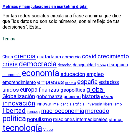
Métricas y manipulaciones en marketing digital
Por las redes sociales circula una frase anónima que dice
que “los datos no son solo números, son el reflejo de tus
decisiones”. Esta...
Temas
ciencia
crecimiento
covid
ciudadanía
China
comercio
democracia
crisis
disrupción
desigualdad
derecho
dinero
economía
educación
empleo
ecomomía
empresas
españa
estados
emprendimiento
energía
global
unidos
europa
finanzas
geopolítica
Globalización
historia
gobernanza
gobierno
inflación
innovación
innovar
inversión
liberalismo
inteligencia artificial
libertad
macroeconomía
mercado
liderazgo
política
populismo
relaciones internacionales
startup
tecnología
Video